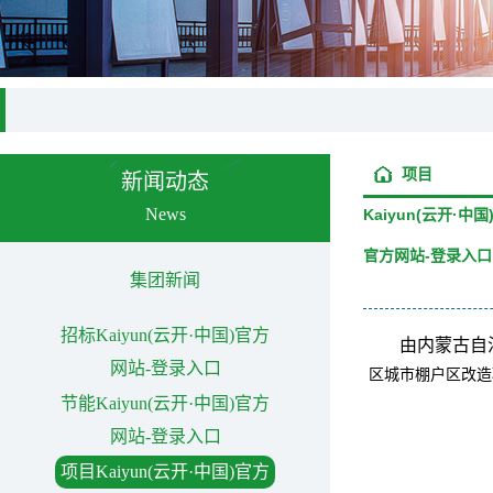
项目
新闻动态
News
Kaiyun(云开·中国
官方网站-登录入口
集团新闻
招标Kaiyun(云开·中国)官方
由内蒙古自
网站-登录入口
区城市棚户区改造
节能Kaiyun(云开·中国)官方
网站-登录入口
项目Kaiyun(云开·中国)官方