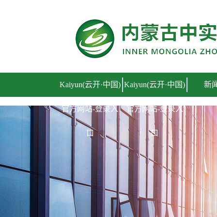
Kaiyun(云开·中国)官方网站-登录入口
Kaiyun(云开·中国)
Kaiyun(云开·中国)
新
官方网站-登录入
官方网站-登录入
口
口