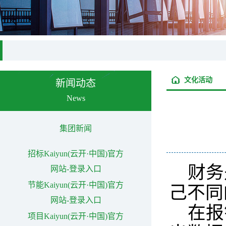
文化活动
新闻动态
News
集团新闻
招标Kaiyun(云开·中国)官方
财务
网站-登录入口
节能Kaiyun(云开·中国)官方
己不同
网站-登录入口
在报
项目Kaiyun(云开·中国)官方