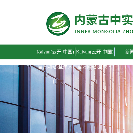
Kaiyun(云开·中国)官方网站-登录入口
Kaiyun(云开·中国)
Kaiyun(云开·中国)
新
官方网站-登录入
官方网站-登录入
口
口