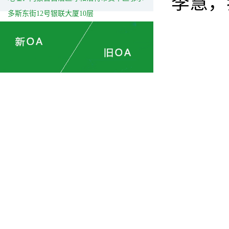
李慧，
多斯东街12号银联大厦10层