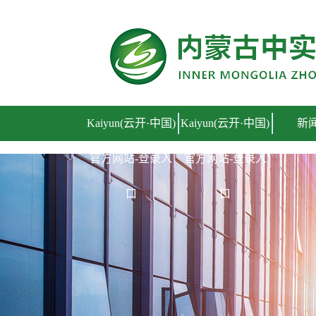
Kaiyun(云开·中国)官方网站-登录入口
Kaiyun(云开·中国)
Kaiyun(云开·中国)
新
官方网站-登录入
官方网站-登录入
口
口