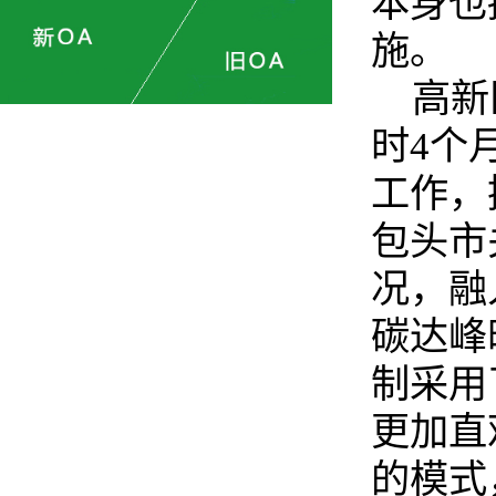
本身也
施。
高新
时4个
工作，
包头市
况，融
碳达峰
制采用
更加直
的模式