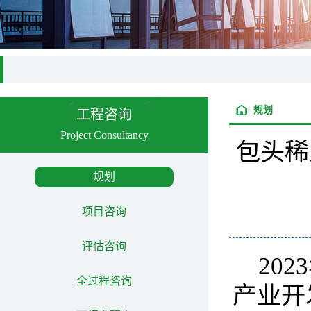
规划
工程咨询
Project Consultancy
包头稀
规划
项目咨询
评估咨询
20
全过程咨询
产业开