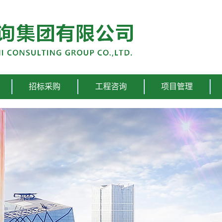
招标采购
工程咨询
项目管理