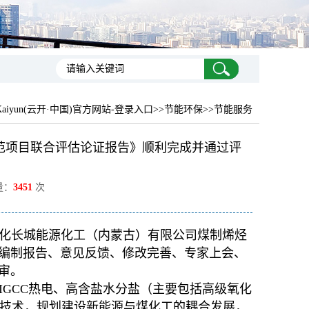
Kaiyun(云开·中国)官方网站-登录入口
>>节能环保>>节能服务
范项目联合评估论证报告》顺利完成并通过评
量：
3451
次
化长城能源化工（内蒙古）有限公司煤制烯烃
编制报告、意见反馈、修改完善、专家上会、
审。
GCC热电、高含盐水分盐（主要包括高级氧化
艺技术，规划建设新能源与煤化工的耦合发展，