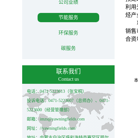
公司业绩
利用
烃产
节能服务
销售
环保服务
合资
碳服务
联系我们
Contact us
电话：0471-5223613（张宝桐）
投诉电话：0471-5223607（总师办）、0471-
5223600（经营管理部）
邮箱：imzs@yawningfields.com
网址：//yawningfields.com/
地址：内蒙古自治区呼和浩特市赛罕区鄂尔