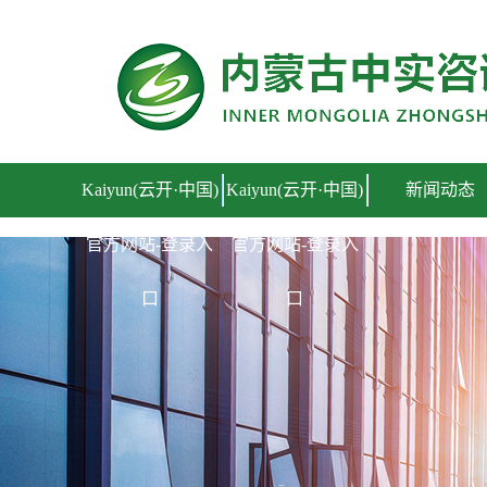
Kaiyun(云开·中国)官方网站-登录入口
Kaiyun(云开·中国)
Kaiyun(云开·中国)
新闻动态
官方网站-登录入
官方网站-登录入
口
口