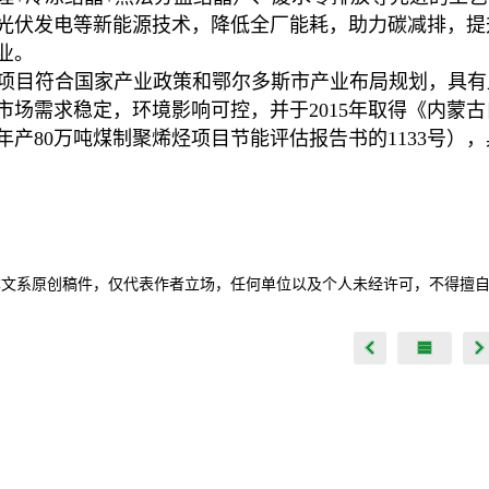
光伏发电等新能源技术，降低全厂能耗，助力碳减排，提
业。
项目符合国家产业政策和鄂尔多斯市产业布局规划，具有
市场需求稳定，环境影响可控，并于2015年取得《内蒙
年产80万吨煤制聚烯烃项目节能评估报告书的1133号）
本文系原创稿件，仅代表作者立场，任何单位以及个人未经许可，不得擅