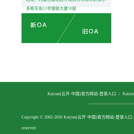
多斯东街12号银联大厦10层
Kaiyun(云开·中国)官方网站-登录入口
/
Kai
Copyright © 2002-2026 Kaiyun(云开·中国)官方网站-登录入口 All
reserved.