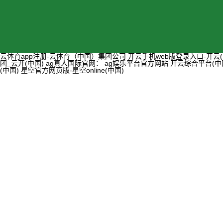
云体育app注册-云体育（中国）集团公司
开云手机web版登录入口-开云(
团_云开(中国)
ag真人国际官网： ag娱乐平台官方网站
开云综合平台(中
(中国)
星空官方网页版-星空online(中国)