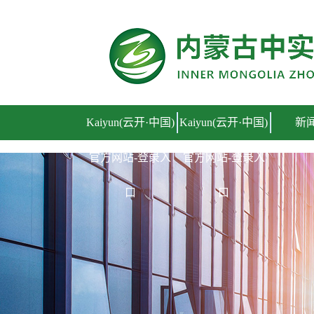
Kaiyun(云开·中国)官方网站-登录入口
Kaiyun(云开·中国)
Kaiyun(云开·中国)
新
官方网站-登录入
官方网站-登录入
口
口