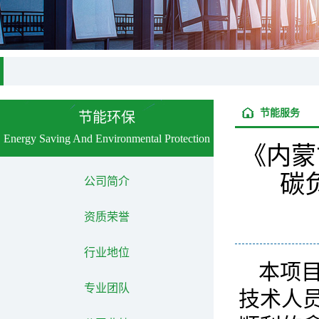
节能服务
节能环保
Energy Saving And Environmental Protection
《内蒙
碳
公司简介
资质荣誉
行业地位
本项
专业团队
技术人