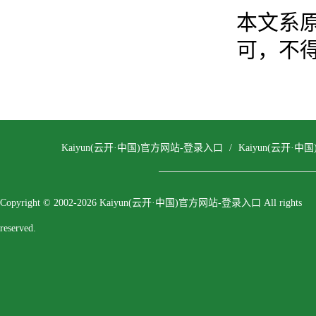
本文系
可，不
Kaiyun(云开·中国)官方网站-登录入口
/
Kaiyun(云开·
Copyright © 2002-2026 Kaiyun(云开·中国)官方网站-登录入口 All rights
reserved.