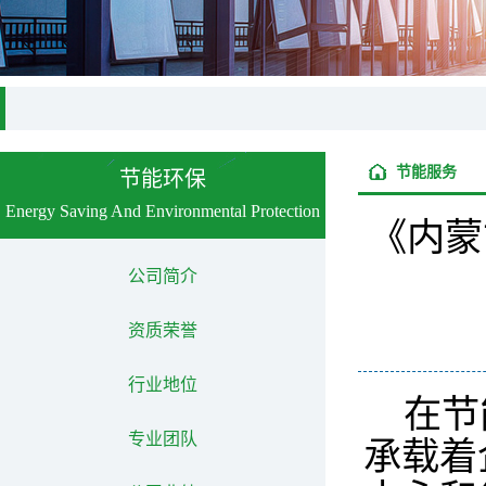
节能服务
节能环保
Energy Saving And Environmental Protection
《内蒙
公司简介
资质荣誉
行业地位
在节
专业团队
承载着