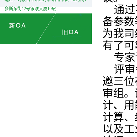
通过
多斯东街12号银联大厦10层
备参数
为我司
有了可
专家
评审
邀三位
审组。
计、用
计算、
以及工